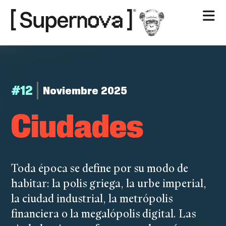
Nosotros
Contacto
#12
Noviembre 2025
Ciu­da­de­s
Toda época se define por su modo de
habitar: la polis griega, la urbe imperial,
la ciudad industrial, la metrópolis
financiera o la megalópolis digital. Las