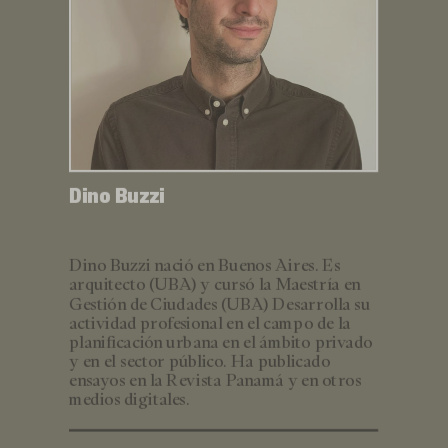
Dino Buzzi
Dino Buzzi nació en Buenos Aires. Es
arquitecto (UBA) y cursó la Maestría en
Gestión de Ciudades (UBA) Desarrolla su
actividad profesional en el campo de la
planificación urbana en el ámbito privado
y en el sector público. Ha publicado
ensayos en la Revista Panamá y en otros
medios digitales.