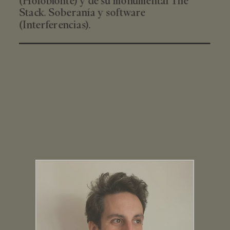
(Holobionte) y de su monumental The
Stack. Soberanía y software
(Interferencias).