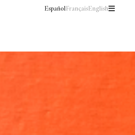
Español
Français
English